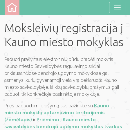
Moksleivių registracija į
Kauno miesto mokyklas
Paduoti prašymus elektroniniu būdu pradėti mokytis
Kauno miesto Savivaldybės reguliavimo sričiai
priklausančiose bendrojo ugdymo mokyklose gali
asmenys, kurių gyvenamoji vieta yra deklaruota Kauno
miesto savivaldybėje. Iš kitų savivaldybių prašymus gali
paduoti tik konkrečioje pasirinktoje mokykloje.
Prieš paduodami prašymą susipažinkite su
Kauno
miesto mokyklų aptarnavimo teritorijomis
(žemėlapis)
ir
Priėmimo į Kauno miesto
savivaldybės bendrojo ugdymo mokyklas tvarkos