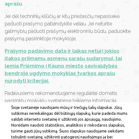
aprašu
.
Jei dėl techninių kliūčių ar kitų priežasčių nepasisekė
paduoti prašymo pabandykite vėliau. Jei neturite
galimybių paduoti prašymų elektroniniu būdu, paduokite
prašymą pasirinktoje mokykloje.
Prašymo padavimo data ir laikas neturi jokios
įtakos priimamų asmenų sąrašų sudarymui, tai
lemia Priėmimo į Kauno miesto savivaldybės
bendrojo ugdymo mokyklas tvarkos aprašu
nurodyti kriterijai.
Padavusiems rekomenduojame reguliariai domėtis
pasirinktų mokyklų svetainėse teikiama informacija.
Šioje svetainėje naudojami mūsų ir trečiųjų šalių slapukai. Jūsų
Keičiant deklaraciją, informacija iš gyventojų registro
sutikimas nereikalingas dėl būtinųjų slapukų, kurie padeda mums
valdyti interneto svetainę ir užtikrinti jos apsaugą, naudojimo.
informacinėje prašymų padavimo sistemoje, pagal sutartį,
Norėdami naudoti statistikos, analitikos ir rinkodaros slapukus,
pasikeičia iki kito mėnesio 10 dienos.
turime gauti jūsų sutikimą. Šiuos slapukus naudojame siekdami
tobulinti svetainę, užtikrinti patogesnį naudojimąsi ja bei